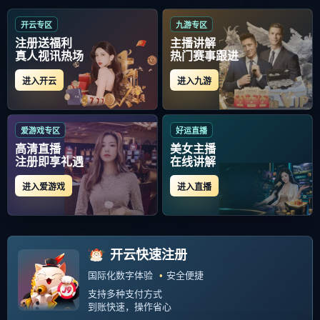
首页
包含"国际比赛日休斯敦火箭备战意大利杯瞬间刷屏"标签的文
章
金年会娱乐-本菲卡完成体检备战
法国杯今晨里昂备战欧冠，国际
比赛日休斯敦火箭备战意大利杯
1、2023年4月14日 训练实录，
瞬间刷屏的简单介绍
葡超本菲卡俱乐部，完整准备活
动，热身训练二，本视频由核子
57
2026-05-29
体育提供，1076次播放，好看视
频是由百度团队打造的集内涵和
颜值于一身的专业短视。 2、北
京时间2026...
关注我们