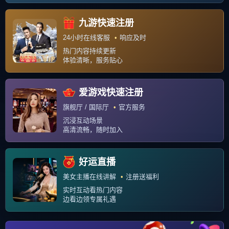
联系我们
关于我们
金年会首页为用户提供便捷、安全的访问入口，汇集金年会平
台的多元内容与高品质服务。作为综合型互动平台，金年会娱
乐整合丰富的娱乐项目、赛事资讯与互动体验，让用户随时畅
享流畅便捷的线上服务。通过金年会官网，玩家可快速获取最
新动态、活动信息及平台服务入口，轻松进入金年会的完整生
态系统。平台以稳定系统、专业运营和安全环境为核心，不断
优化用户体验，致力于打造可信赖、持续升级的综合娱乐平
台，为广大用户带来多样化、优质的互动体验。
Copyright © 2026
友情链接：