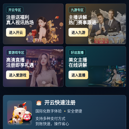
首页
包含"这操作让人直呼：新奥尔良鹈鹕围绕德甲外线爆发"标签
的文章
金年会平台- 社区盾杯2024直播吧
篇前语：先不说这小伙子说
的对不对，准不准，他谈的这几
个问题肯定是很多家长和学生们
45
2026-06-02
经常思考的。转载此文是为了激
发思考，并不意味着同意作者的
观点，转载时略有删节。形势判
断和大政方针以中央文件为
准。 ...
关注我们