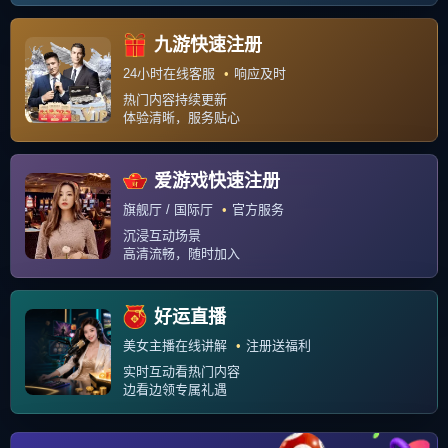
联系我们
关于我们
金年会首页为用户提供便捷、安全的访问入口，汇集金年会平
台的多元内容与高品质服务。作为综合型互动平台，金年会娱
乐整合丰富的娱乐项目、赛事资讯与互动体验，让用户随时畅
享流畅便捷的线上服务。通过金年会官网，玩家可快速获取最
新动态、活动信息及平台服务入口，轻松进入金年会的完整生
态系统。平台以稳定系统、专业运营和安全环境为核心，不断
优化用户体验，致力于打造可信赖、持续升级的综合娱乐平
台，为广大用户带来多样化、优质的互动体验。
Copyright © 2026
友情链接：