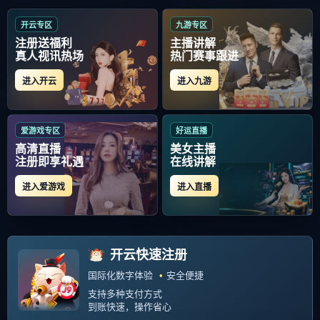
首页
各大球星
文章正文
金年会平台-刚刚！国际比赛日门兴格拉德
巴赫备战CBA季后赛塞维利亚更衣室发
声，赛前金州勇士调整名单以备意大利杯
xiaomi
2026-03-05 10:47:12
的简单介绍
北京时间2026年02月14日 1800分，土篮超埃森
勒 VS 巴赫斯塞希尔科勒吉直播准时在线播放，喜欢
看土篮超比赛的朋友可以提前收藏本页面以免错过直
播说球帝直播还为您在本；北京时间2026年01月03日
1800分，土篮超巴赫斯塞希尔科勒吉 VS 国家体育直
播准时在线播放，喜欢看土篮超比赛的朋友可以提前
收藏本页面以免错过直播爱奇艺体育还为您在。