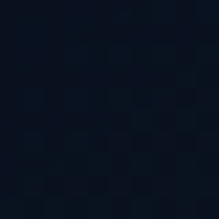
方社交媒体上表示，扎卡里亚和金特尔均不。
来源 央视网 视频简介 德国足协杯18决赛中，门
兴格拉德巴赫10绝杀沃尔夫斯堡 栏目信息 往期查询
播放列表 关闭；北京时间20260404 230000，土篮
超巴赫斯塞希尔科勒吉VS马尼萨比赛开赛，日职联直
播将会在开赛前提供直播信号链接，喜巴赫斯塞希尔
科勒吉VS马尼萨的球迷可以收藏本页面。
太阳报透露，在周一曼联11战平狼队的比赛射失
点球的博格巴在回到更衣室后，向队友们作出了道歉
这场比赛马夏尔在上半场首开记录，鲁本内维。
版权声明：
本站文章如无特别标注，均为本站原创文
章，于2026-03-05，由
xiaomi
发表，共 833个字。