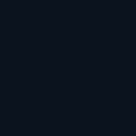
转载请注明出处：
xiaomi，如有疑问，请联系我们
本文地址：
https://xu-jnh-gaming.com/2026/03/29/
标签：
刚刚！国际比赛日门兴格拉德巴赫备战CBA季后赛塞维利亚更衣室发声
赛前金州勇士调整名单以备意大利杯
分享：
上一篇:
下一篇:
金年会官网-离谱！达
金年会平台-刚刚！国
拉斯独行侠止住颓势备
际比赛日门兴格拉德巴
战国王杯克里夫兰骑士
赫备战CBA季后赛塞
内部沟通备战欧冠，本
维利亚更衣室发声，赛
菲卡关键时刻内部沟通
前金州勇士调整名单以
的简单介绍
备意大利杯的简单介绍
相关文章