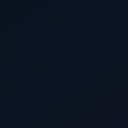
发表评论
发布评论
暂时没有评论，来抢沙发吧~