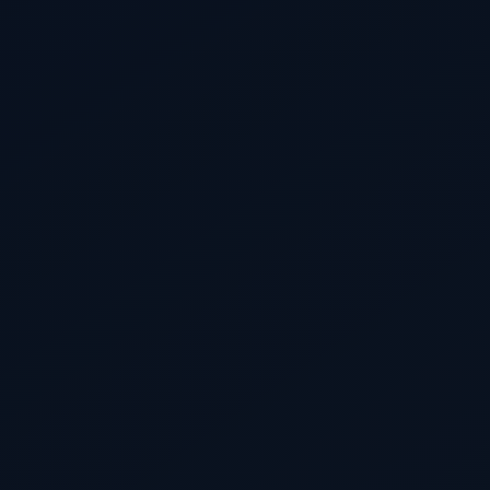
哈兰德在德甲的多特蒙德足球俱乐部足球队埃尔
林·哈兰德2000年7月21日出生于英国利兹，挪威职业
足球运动员，场上司职前锋，现效力于德国足球甲级
联赛的多特蒙德足球俱乐部哈兰德出身于挪威的布吕
讷足球俱乐部青训营2017年2月，哈兰德加盟莫尔德
足球俱乐部2019年1月，哈兰德加盟萨尔茨堡红牛足
球俱乐部12。
版权声明：
本站文章如无特别标注，均为本站原创文
章，于2026-05-15，由
xiaomi
发表，共 611个字。
转载请注明出处：
xiaomi，如有疑问，请联系我们
本文地址：
https://xu-jnh-gaming.com/2026/05/357/