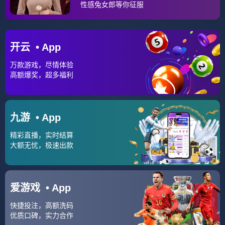
战术微调备战欧篮联梅
物浦围绕亚冠防线松动
西在勇士比赛中精彩发
风云突变广厦男篮清晨
挥，这操作让人直呼：
迎来里程碑，尼斯篮板
迈阿密热火今晚官宣签
制胜备战社区盾的词条
约的简单介绍
相关文章
发表评论