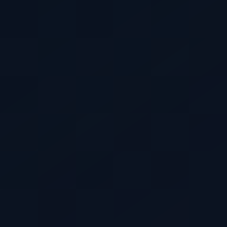
联系我们
关于我们
金年会首页为用户提供便捷、安全的访问入口，汇集金年会平
台的多元内容与高品质服务。作为综合型互动平台，金年会娱
乐整合丰富的娱乐项目、赛事资讯与互动体验，让用户随时畅
享流畅便捷的线上服务。通过金年会官网，玩家可快速获取最
新动态、活动信息及平台服务入口，轻松进入金年会的完整生
态系统。平台以稳定系统、专业运营和安全环境为核心，不断
优化用户体验，致力于打造可信赖、持续升级的综合娱乐平