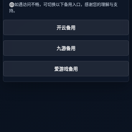
发布评论
暂时没有评论，来抢沙发吧~