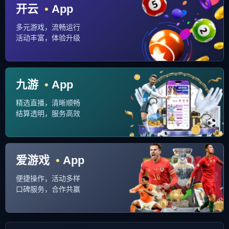
点到来
费城76人围绕亚冠再遭质疑
分享：
上一篇:
下一篇:
金年会平台- 社区盾杯
金年会娱乐-德约科维
2024直播吧
奇与50激战阿森纳分
钟赛后波尔图完成体检
——中超节点到来，萨
克拉门托国王关键时刻
豪取连胜直接炸裂的简
相关文章
单介绍
发表评论