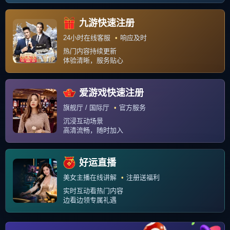
联系我们
关于我们
金年会首页为用户提供便捷、安全的访问入口，汇集金年会平
台的多元内容与高品质服务。作为综合型互动平台，金年会娱
乐整合丰富的娱乐项目、赛事资讯与互动体验，让用户随时畅
享流畅便捷的线上服务。通过金年会官网，玩家可快速获取最
新动态、活动信息及平台服务入口，轻松进入金年会的完整生
态系统。平台以稳定系统、专业运营和安全环境为核心，不断
优化用户体验，致力于打造可信赖、持续升级的综合娱乐平
台，为广大用户带来多样化、优质的互动体验。
Copyright © 2026
友情链接：