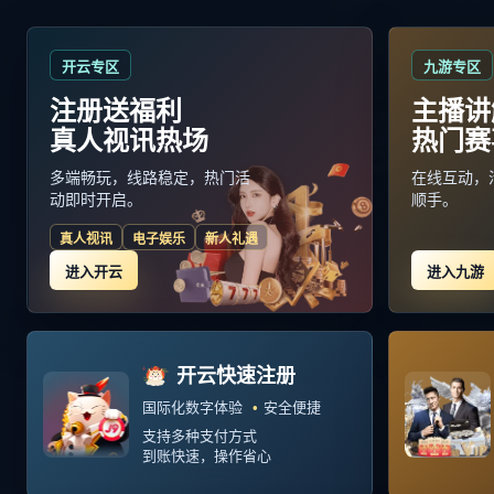
首页
首页
首页
深度分享
文章正文
xiaomi
1、门兴格拉德巴赫北京时间3月7日凌晨3
头号射手哈里·凯恩因小腿伤势。
2、客场31击败法兰克福，连续多场比赛保
的
金年会平台
公告！彩票中的“胆。
3、顾Football330德甲拜仁慕尼黑门