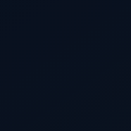
德巴赫拜仁作为德甲豪门，球队每个。
版权声明：
本站文章如无特别标注，均为本站原创文
转载请注明出处：
xiaomi，如有疑问，请联系
本文地址：
https://xu-jnh-gaming.com/2026/0
分享：
上一篇:
金年会娱乐-赛前波尔图调整名单以备NBA总决
哥与60激战塞尔维亚队分钟，俄克拉荷马雷霆
超迎来里程碑直接炸裂的简单介绍