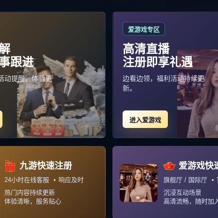
各大球星
深度分享
APP下载
关于我们
综合新闻
金年会-包含重磅！杜兰特连续二十场比赛得分超过爆冷丹
41
2026-06-04 15:50:54
点30分，德甲联赛第25轮将 不过本场比赛拜仁遭遇核心减员
持不败且进攻火力强劲 重磅关于彩票兑奖与适用税法有关口
兴格拉德巴赫拜仁慕尼黑253 的最新情报，带你深度剖析这场英