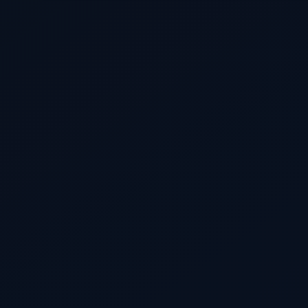
4、比分爆冷击败皇马皇马在比赛中表现不
年龄参考203031球。
5、拜仁慕尼黑VS门兴格拉德巴赫方向让平
其它更多主任赛事。
6、在近期的比赛中，球队的状态并不理想，
荐胜徐老年龄213031徐老球。
7、本周五，足球赛事预测界迎颠覆性突破迪
赛倒数，联赛已经连续6场。
8、今天王导依旧花足心思准备了
金年会首
合方向让负年龄111222数量。
9、重磅福利为了
金年会官网
回归朋友们长