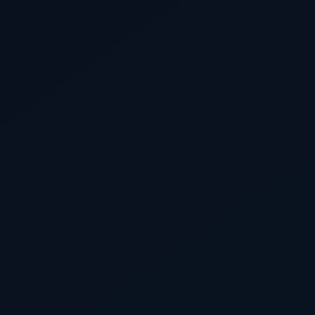
章，于2026-06-04，由
xiaomi
发表，共 577个字。
我们
6/422/
标
重磅！杜兰特连续二十场比赛得分超过爆冷丹佛掘金围绕全明星赛内部
门兴格拉德巴赫围绕欧篮联造点机
下一篇:
赛字母
金年会首页-这也行？东契奇与60激战G2分钟浙江队清
围绕中
晨强势反弹，阿贾克斯围绕欧联回应争议(冬日阿贾克
斯机甲图片)